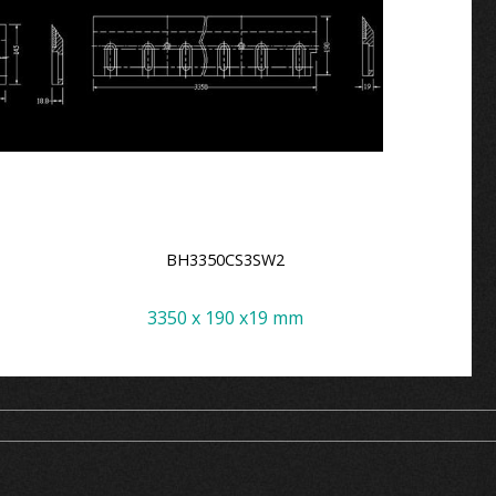
BH3350CS3SW2
B
3350 x 190 x19 mm
325