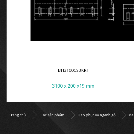
O1
BH3100CS3KR1
3 mm
3100 x 200 x19 mm
Trang chủ
Các sản phẩm
Dao phục vụ ngành gỗ
dao