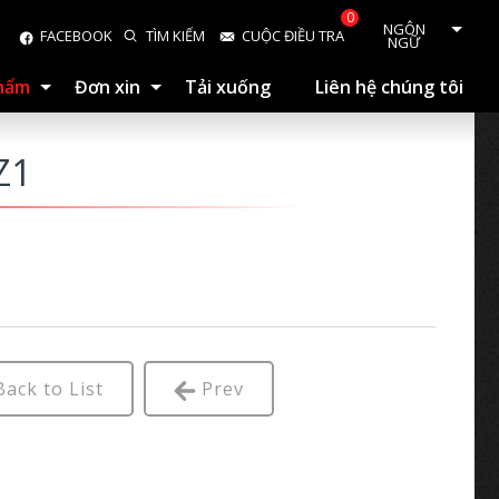
0
NGÔN
FACEBOOK
TÌM KIẾM
CUỘC ĐIỀU TRA
NGỮ
phẩm
Đơn xin
Tải xuống
Liên hệ chúng tôi
Z1
ack to List
Prev