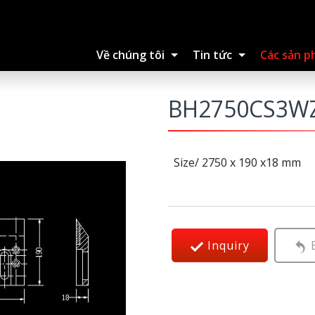
Về chúng tôi
Tin tức
Các sản 
BH2750CS3W
Size/ 2750 x 190 x18 mm
Inquiry
B