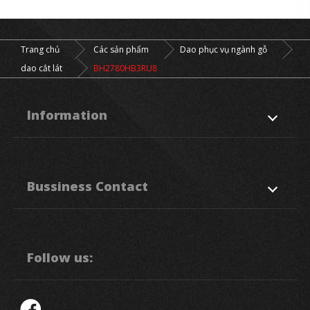
Trang chủ
Các sản phẩm
Dao phục vụ ngành gỗ
dao cắt lát
BH2780HB3RU8
Information
Về chúng tôi
Các sản phẩm
Bussiness Contact
Đơn xin
Tin tức
Hỗ trợ
Liên hệ chúng tôi
50. Sec, 1, Chung Ping Rd.,
Hukou
HsinChu
303
Taiwan R.O.C.
Follow us:
886-3-5993111